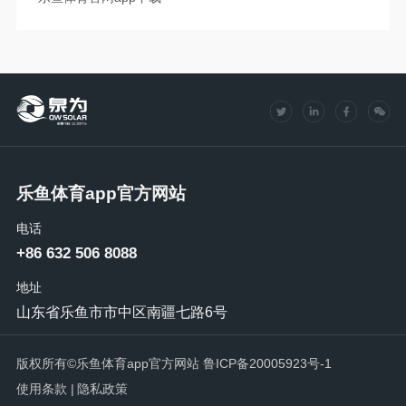
乐鱼体育app官方网站
电话
+86 632 506 8088
地址
山东省乐鱼市市中区南疆七路6号
版权所有©乐鱼体育app官方网站
鲁ICP备20005923号-1
使用条款
|
隐私政策