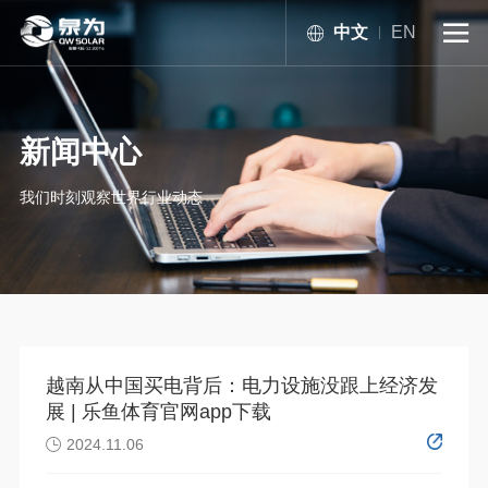
中文
EN

新闻中心
我们时刻观察世界行业动态
越南从中国买电背后：电力设施没跟上经济发
展 | 乐鱼体育官网app下载
2024.11.06
