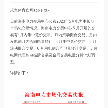
乐鱼体育官网app下载-
日前海南电力交易中心公布2023年5月电力中长期
市场化交易情况。海南电力交易中心 5 月开展的交
易有: 月内集中竞价交易、月内滚动撮合交易、月内
发电侧月内合同电量转让、6月集中竞价交易、6 月
滚动撮合交易、6 月用电侧合同电量转让交易、6 月
电网代理购电挂牌交易及合同交易电量分解计划调
整。
详情如下：