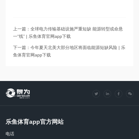
上一篇：全球电力传输基础设施严重短缺 能源转型或命悬
一“线” | 乐鱼体育官网app下载
下一篇：今年夏天北美大部分地区将面临能源短缺风险 | 乐
鱼体育官网app下载
乐鱼体育app官方网站
电话