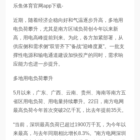
乐鱼体育官网app下载-
近期，随着经济企稳向好和气温逐步升高，多地用
电负荷攀升，尤其是南方区域负荷创今年以来新
高，用电高峰提前到来。为此，各方加紧部署，从
供应侧和需求侧“双管齐下”备战“迎峰度夏”。一批支
撑性电源和输电通道建设加快投产的同时，需求响
应能力也进一步提升。
多地用电负荷攀升
5月以来，广东、广西、云南、贵州、海南等南方五
省区用电负荷、用电量持续攀升。22日，南方电网
最高负荷今年首次突破2亿千瓦，比去年提前35天。
“当前，深圳最高负荷已超过1900万千瓦，为今年以
来最高，与去年同期相比增长8.3%。”南方电网深圳