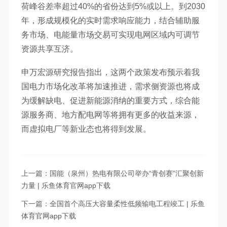
荷峰谷差率超过40%的省份达到5%或以上。到2030
年，形成规模化的实时需求响应能力，结合辅助服
务市场、电能量市场交易可实现电网区域内可调节
资源共享互济。
申万宏源研究报告指出，这两个政策发布预示着我
国电力市场化改革将加速推进，需求侧资源也将成
为缓解缺电、促进新能源消纳的重要方式，综合能
源服务商、地方配电网等将拥有更多的收益来源，
而虚拟电厂等新业态也将得到发展。
上一篇：国能（泉州）热电有限公司举办“青创赛”汇聚创新
力量 | 乐鱼体育官网app下载
下一篇：全国首个高压大容量柔性低频输电工程竣工 | 乐鱼
体育官网app下载