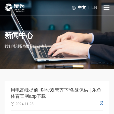
中文
EN

新闻中心
我们时刻观察世界行业动态
用电高峰提前 多地“双管齐下”备战保供 | 乐鱼
体育官网app下载
2024.11.25
