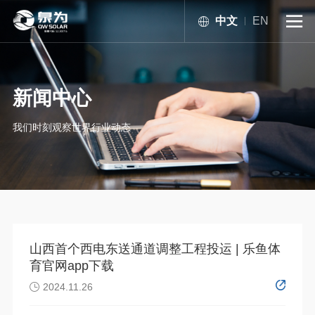
中文
EN

新闻中心
我们时刻观察世界行业动态
山西首个西电东送通道调整工程投运 | 乐鱼体
育官网app下载
2024.11.26
