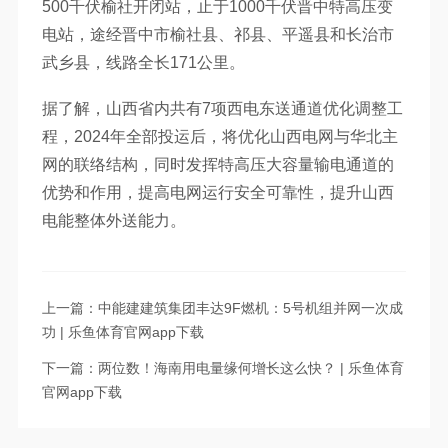
500千伏榆社开闭站，止于1000千伏晋中特高压变
电站，途经晋中市榆社县、祁县、平遥县和长治市
武乡县，线路全长171公里。
据了解，山西省内共有7项西电东送通道优化调整工
程，2024年全部投运后，将优化山西电网与华北主
网的联络结构，同时发挥特高压大容量输电通道的
优势和作用，提高电网运行安全可靠性，提升山西
电能整体外送能力。
上一篇：中能建建筑集团丰达9F燃机：5号机组并网一次成
功 | 乐鱼体育官网app下载
下一篇：两位数！海南用电量缘何增长这么快？ | 乐鱼体育
官网app下载