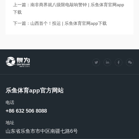
上一篇：南非商界就八级限电敲响警钟 | 乐鱼体育官网app
下载
下一篇：山西首个！投运 | 乐鱼体育官网app下载
乐鱼体育app官方网站
电话
+86 632 506 8088
地址
山东省乐鱼市市中区南疆七路6号