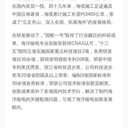
在国内首屈一指。四十几年来，海缆施工足迹遍及
中国沿海诸省，海缆累计施工长度约3400公里，形
成了“立足舟山、深入全国、拓展海外”的发展格局。
在研发驱动下，“国蛟一号”取得了行业瞩目的科研成
果。海洋输电专业实验室获得CNAS认可，“十三
五”期间立项实施国家重点科技项目2项，各类研发
项目30余项，获得发明授权专利108项。荣获中国
专利奖优秀奖、浙江省科技进步奖、公司科技进步
奖等25项省部级及以上荣誉。编制3项国家标准和
30余项各类标准，荣获公司技术标准创新贡献奖。
创新成果填补了多项国内技术空白，解决了制约海
洋输电的关键瓶颈问题，引领了海洋输电创新发展
航向。