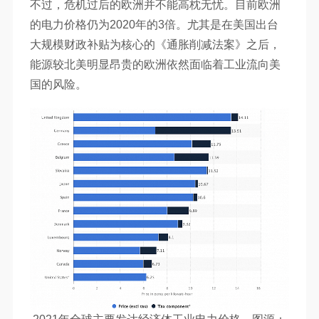
不过，危机过后的欧洲并不能高枕无忧。目前欧洲
的电力价格仍为2020年的3倍。尤其是在美国出台
大规模财政补贴为核心的《通胀削减法案》之后，
能源较北美明显昂贵的欧洲依然面临着工业流向美
国的风险。