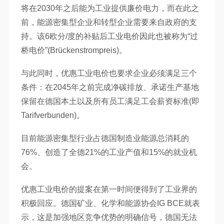
将在2030年之后能为工业提供廉价电力，而在此之
前，能源密集型企业和转型企业需要来自政府的支
持。该6欧分/度的补贴后工业电价因此也被称为“过
桥电价”(Brückenstrompreis)。
与此同时，优惠工业电价也要求企业必须满足三个
条件：在2045年之前完成净碳排放、承诺生产基地
保留在德国本土以及所有员工满足工会薪资标准(即
Tarifverbunden)。
目前能源密集型行业占德国制造业能源总消耗的
76%、创造了全德21%的工业产值和15%的就业机
会。
优惠工业电价的提案在第一时间便得到了工业界的
积极回应。德国矿业、化学和能源协会IG BCE就表
示，这是加强地区竞争优势的明确信号，德国无法