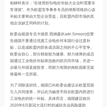
柏林时表示：“在使用折扣电价补贴大企业时需要非
常谨慎”。作为欧盟竞争事务专员的维斯塔格担心该
补贴主要将由大型企业受益，且欧盟内部市场的其
他企业缺乏同样的计划。
欧委会能源专员卡德里·西姆森(Kadri Simson)也警
告德国不要通过优惠工业电价对本国行业过度补
贴，以造成欧盟内部各成员国之间的不公平竞争。
欧委会担心，部分财政较为健康、财力雄厚的成员
国通过工业电价补贴将扭曲内部共同市场，并进一
步吸引外国直接投资，而财力有限的南欧国家无疑
将最终一无所获。
为了消除该担忧，德国已向欧委会建议从欧盟层面
引入共同债券，并以此为融资手段在欧盟内部进行
工业电价的统一补贴。具体而言，德国建议效仿
2020年6月新冠大流行时的减轻失业风险援助