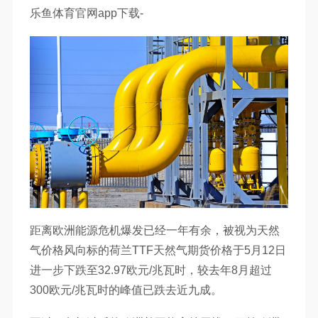
乐鱼体育官网app下载-
距离欧洲能源危机爆发已经一年有余，被视为天然
气价格风向标的荷兰TTF天然气期货价格于5月12日
进一步下跌至32.97欧元/兆瓦时，较去年8月超过
300欧元/兆瓦时的峰值已跌去近九成。