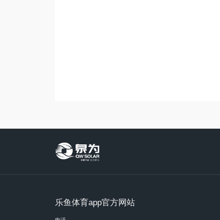
乐鱼体育app官方网站