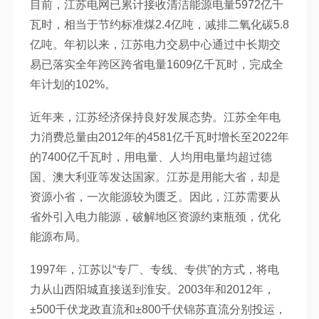
目前，江苏电网已累计接收清洁能源电量5972亿千
瓦时，相当于节约标准煤2.4亿吨，减排二氧化碳5.8
亿吨。年初以来，江苏电力交易中心通过中长期交
易已落实全年跨区跨省电量1609亿千瓦时，完成全
年计划的102%。
近年来，江苏经济保持良好发展态势。江苏全年电
力消费总量由2012年的4581亿千瓦时增长至2022年
的7400亿千瓦时，用电量、人均用电量均超过德
国、澳大利亚等发达国家。江苏是用能大省，却是
资源小省，一次能源较为匮乏。因此，江苏需要从
省外引入电力能源，破解地区资源约束瓶颈，优化
能源布局。
1997年，江苏以“专厂、专线、专供”的方式，将电
力从山西阳城直接送到淮安。2003年和2012年，
±500千伏龙政直流和±800千伏锦苏直流分别投运，