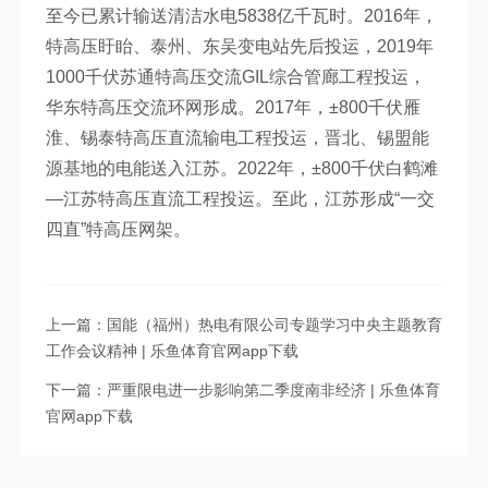
至今已累计输送清洁水电5838亿千瓦时。2016年，
特高压盱眙、泰州、东吴变电站先后投运，2019年
1000千伏苏通特高压交流GIL综合管廊工程投运，
华东特高压交流环网形成。2017年，±800千伏雁
淮、锡泰特高压直流输电工程投运，晋北、锡盟能
源基地的电能送入江苏。2022年，±800千伏白鹤滩
—江苏特高压直流工程投运。至此，江苏形成“一交
四直”特高压网架。
上一篇：国能（福州）热电有限公司专题学习中央主题教育
工作会议精神 | 乐鱼体育官网app下载
下一篇：严重限电进一步影响第二季度南非经济 | 乐鱼体育
官网app下载