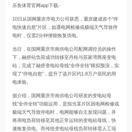
乐鱼体育官网app下载-
10日从国网重庆市电力公司获悉，重庆建成首个“停
电快速自愈”片区，如遇电网检修或极端天气导致停
电时，仅需2分钟便能恢复供电。
当日，在国网重庆市南供电公司配网调控员的操作
下，融侨站负荷成功转移至丹桂与苏家湾两座变电
站，完成了融侨变电站母线“全停全转”模拟预演，实
现了“停电自愈”，提升了该片区约1.8万户居民的用
电体验。
据介绍，国网重庆市南供电公司研发的变电站母
线“全停全转”功能运用，是指当某片区因电网检修或
极端天气导致停电时，电网能够自主发现问题，并
将用电负荷转移至其他正常运转的变电站母线，快
速恢复供电。而传统变电站母线负荷转移需人工现