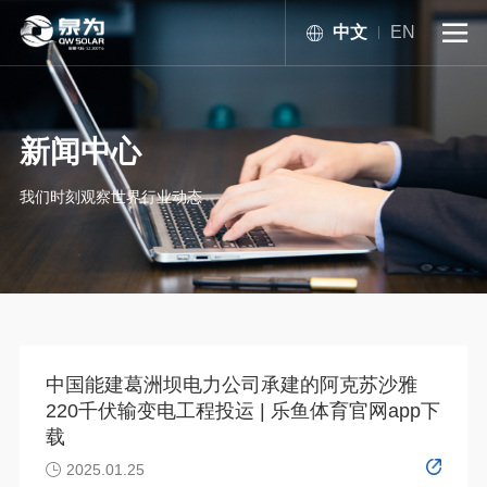
中文
EN

新闻中心
我们时刻观察世界行业动态
中国能建葛洲坝电力公司承建的阿克苏沙雅
220千伏输变电工程投运 | 乐鱼体育官网app下
载
2025.01.25
