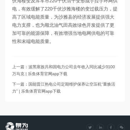
伏海楼变及库车市220千伏渭干变形成手拉手环网供
电，有效缓解了220千伏沙雅海楼的变过载压力，提
高了区域电能质量，为沙雅县的经济发展提供强大
电力支撑，也为顺北油气田高效绿色开发提供了更
加可靠的能源保障，有效增强当地电网供电的可靠
性和末端电能质量。
上一篇：波黑塞族共和国电力公司去年收入同比减少3100
万马克 | 乐鱼体育官网app下载
下一篇：国能晋江热电公司定期维护保养让空压机“重焕活
力” | 乐鱼体育官网app下载