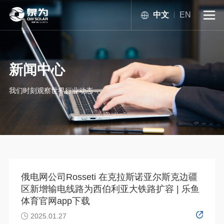
中文
EN

新闻中心
我们时刻观察世界行业动态
俄电网公司Rosseti 在克拉斯诺亚尔斯克边疆
区新增输电线路为西伯利亚大铁路扩容 | 乐鱼
体育官网app下载
2025.01.27
