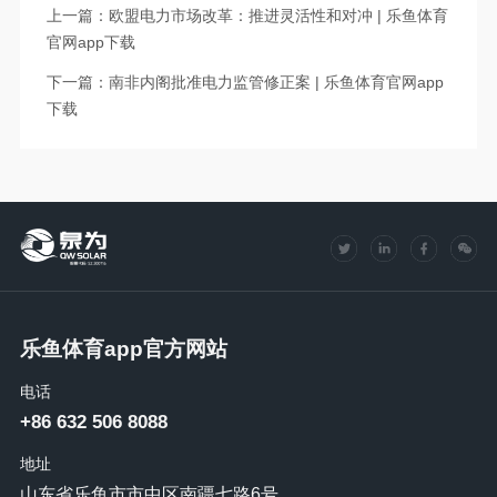
上一篇：欧盟电力市场改革：推进灵活性和对冲 | 乐鱼体育
官网app下载
下一篇：南非内阁批准电力监管修正案 | 乐鱼体育官网app
下载
乐鱼体育app官方网站
电话
+86 632 506 8088
地址
山东省乐鱼市市中区南疆七路6号