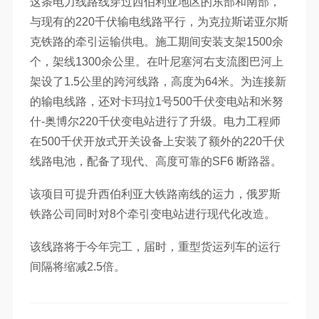
这条电力线路线穿过西伯利亚地区的东部和南部，
与现有的220千伏输电线路平行，为克拉斯诺亚尔斯
克铁路的牵引运输供电。施工期间安装支架1500余
个，架线1300余公里。在叶尼塞河右支流图巴河上
架设了1.5公里的跨河线路，高度为64米。为连接新
的输电线路，还对卡玛拉1号500千伏变电站和米努
什-奥博尔220千伏变电站进行了升级。电力工程师
在500千伏开放式开关设备上安装了额外的220千伏
线路电池，配备了现代、高度可靠的SF6 断路器。
该项目可提升西伯利亚大铁路南线的运力，俄罗斯
铁路公司同时对8个牵引变电站进行现代化改造。
该线路将于今年完工，届时，重型货运列车的运行
间隔将缩减2.5倍。