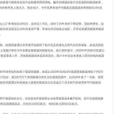
的家庭可能根本负担不起取暖和照明用电。飙升的能源价格不仅直接影响能源账单，
的价格带来上涨压力。初步估计，今年世界各地平均家庭总能源成本将增加62.6%至
人口”将增加近2000万，达到近7.75亿，扭转了20年来的下降趋势。该机构警告，这
医的状况甚至比10年前更加严重。即便在经济较发达地区，尽管近期通货膨胀和能源
。
机，欧盟国家通过非常规手段获得了较为充足的液化天然气供应和储备，各成员国也
涨预计将在今年加重贫困家庭的能源负担。统计资料显示，2020年约3500万欧盟公
数字更是显著上升，并随着能源成本提高而恶化，预计今年还会有更多人受到持续的能源
学研究组织绘制了能源贫困图，发现从2020年到2022年能源贫困家庭增加了约9万
计划后，超过670万个英国家庭目前生活在能源贫困中，比2020年多了一倍多。按照
政府试图通过补贴低收入家庭的能源支出以及减少工业天然气的使用来节约能源成
亿欧元用于能源危机支出，目的是保护家庭和企业免受能源成本飙升影响。其中仅德国就拨
法国紧随其后，分别为1033亿欧元、993亿欧元和921亿欧元。