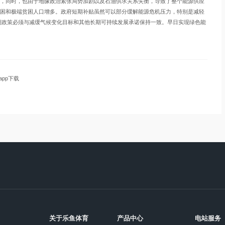
，同时，也由于地缘政治紧张局势加剧以及石油供求关系失衡，导致了整个能源供应
困和极端贫困人口增多。政府短期补贴虽然可以部分缓解能源危机压力，特别是减轻
期政策必须与减缓气候变化目标和其他长期可持续发展承诺保持一致。早日实现绿色能
pp下载
关于乐鱼体育
产品中心
电站服务