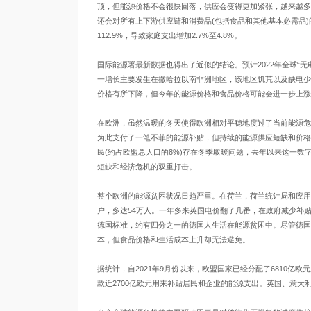
顶，但能源价格不会很快回落，供应会变得更加紧张，越来越多
还会对所有上下游供应链和消费品(包括食品和其他基本必需品)
112.9%，导致家庭支出增加2.7%至4.8%。
国际能源署最新数据也得出了近似的结论。预计2022年全球“无电
一增长主要发生在撒哈拉以南非洲地区，该地区饥荒以及缺电少
价格有所下降，但今年的能源价格和食品价格可能会进一步上涨
在欧洲，虽然温暖的冬天使得欧洲相对平稳地度过了当前能源危
为此支付了一笔不菲的能源补贴，但持续的能源供应短缺和价格上
民(约占欧盟总人口的8%)存在冬季取暖问题，去年以来这一
短缺和经济危机的双重打击。
整个欧洲的能源贫困状况日趋严重。在荷兰，荷兰统计局和应用科
户，多达54万人。一年多来英国电价翻了几番，在政府减少补贴
德国标准，约有四分之一的德国人生活在能源贫困中。尽管德国
本，但食品价格和生活成本上升却无法避免。
据统计，自2021年9月份以来，欧盟国家已经分配了6810
款近2700亿欧元用来补贴居民和企业的能源支出。英国、意大利和