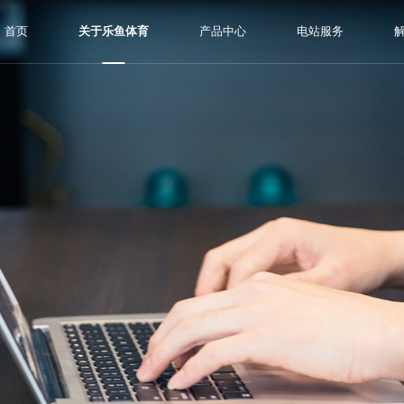
首页
关于乐鱼体育
产品中心
电站服务