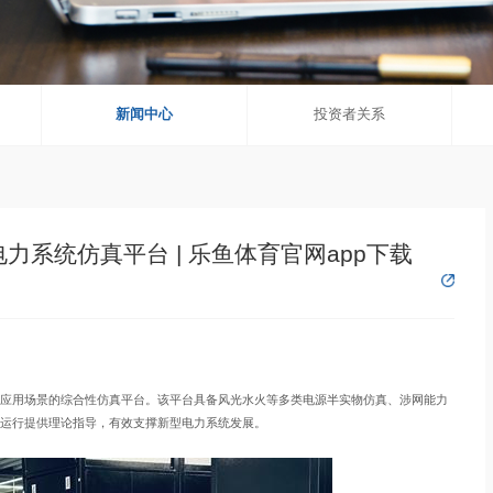
新闻中心
投资者关系
系统仿真平台 | 乐鱼体育官网app下载
应用场景的综合性仿真平台。该平台具备风光水火等多类电源半实物仿真、涉网能力
运行提供理论指导，有效支撑新型电力系统发展。