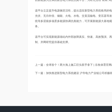
该平台立足提升电源侧灵活性，提出适应新型电力系统格局的电
光伏、无功补偿、储能、火电、水电、交直流输电、变压器等发
统等多层级多场景多能源协调仿真能力，可开展新能源大基地规
务。
该平台可实现新能源场站内外部故障真实、快速、高效预演、再
制、并网研究提供基础支撑。
上一篇：全球首个！两大海上施工巨头联手拿下 | 乐鱼体育官网a
下一篇：加快推进新型电力系统建设 沪市电力产业链公司积极助力