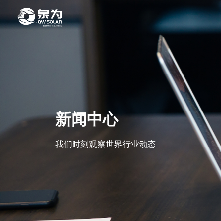
新闻中心
我们时刻观察世界行业动态