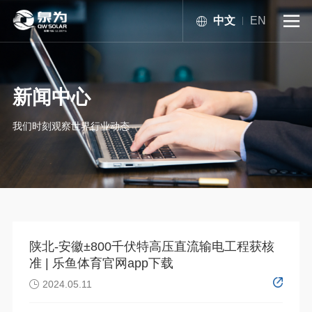
中文
EN

新闻中心
我们时刻观察世界行业动态
陕北-安徽±800千伏特高压直流输电工程获核
准 | 乐鱼体育官网app下载
2024.05.11
