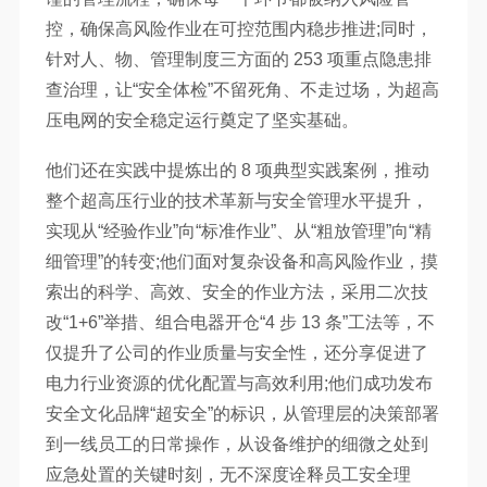
控，确保高风险作业在可控范围内稳步推进;同时，
针对人、物、管理制度三方面的 253 项重点隐患排
查治理，让“安全体检”不留死角、不走过场，为超高
压电网的安全稳定运行奠定了坚实基础。
他们还在实践中提炼出的 8 项典型实践案例，推动
整个超高压行业的技术革新与安全管理水平提升，
实现从“经验作业”向“标准作业”、从“粗放管理”向“精
细管理”的转变;他们面对复杂设备和高风险作业，摸
索出的科学、高效、安全的作业方法，采用二次技
改“1+6”举措、组合电器开仓“4 步 13 条”工法等，不
仅提升了公司的作业质量与安全性，还分享促进了
电力行业资源的优化配置与高效利用;他们成功发布
安全文化品牌“超安全”的标识，从管理层的决策部署
到一线员工的日常操作，从设备维护的细微之处到
应急处置的关键时刻，无不深度诠释员工安全理