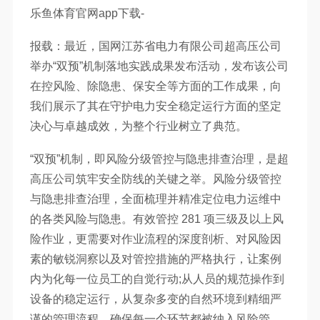
乐鱼体育官网app下载-
报载：最近，国网江苏省电力有限公司超高压公司
举办“双预”机制落地实践成果发布活动，发布该公司
在控风险、除隐患、保安全等方面的工作成果，向
我们展示了其在守护电力安全稳定运行方面的坚定
决心与卓越成效，为整个行业树立了典范。
“双预”机制，即风险分级管控与隐患排查治理，是超
高压公司筑牢安全防线的关键之举。风险分级管控
与隐患排查治理，全面梳理并精准定位电力运维中
的各类风险与隐患。有效管控 281 项三级及以上风
险作业，更需要对作业流程的深度剖析、对风险因
素的敏锐洞察以及对管控措施的严格执行，让案例
内为化每一位员工的自觉行动;从人员的规范操作到
设备的稳定运行，从复杂多变的自然环境到精细严
谨的管理流程，确保每一个环节都被纳入风险管