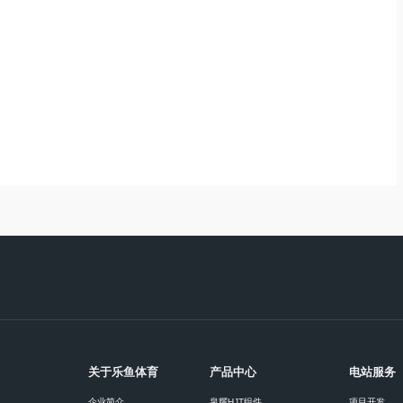
关于乐鱼体育
产品中心
电站服务
企业简介
泉耀HJT组件
项目开发