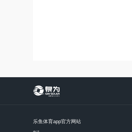
乐鱼体育app官方网站