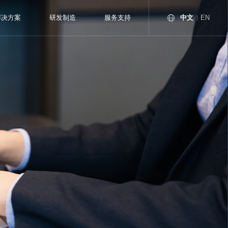
中文
解决方案
研发制造
服务支持
EN