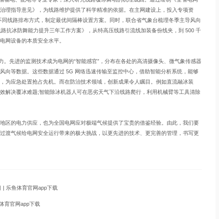
治理指导意见》，为线路维护提供了科学精准的依据。在主网建设上，投入专项资
设则针对不同线路排布方式，制定最优间隔棒设置方案。同时，联合省气象台梳理冬季主导风向
线路抗冰防舞能力提升三年工作方案》，从特高压线路引流线加装备份线夹，到 500 千
电网设备的本质安全水平。
力。先进的监测技术成为电网的“智能感官”，分布在各处的高清摄像头、微气象传感器
风向等数据。这些数据通过 5G 网络迅速传输至监控中心，借助智能分析系统，能够
，为应急处置抢占先机。而在防治技术领域，创新成果令人瞩目。例如直流融冰装
效解决覆冰难题;智能除冰机器人可在恶劣天气下沿线路爬行，利用机械臂等工具清除
地区的电力供应，也为全国电网应对极端气候提供了宝贵的借鉴经验。由此，我们要
过渡气候给电网安全运行带来的极大挑战，以更先进的技术、更完善的管理，书写更
 | 乐鱼体育官网app下载
体育官网app下载