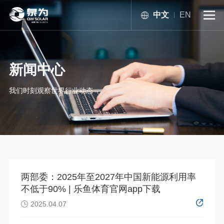
中文
EN

新闻中心
我们时刻观察世界行业动态
两部委：2025年至2027年中国新能源利用率
不低于90% | 乐鱼体育官网app下载
2025.04.07
