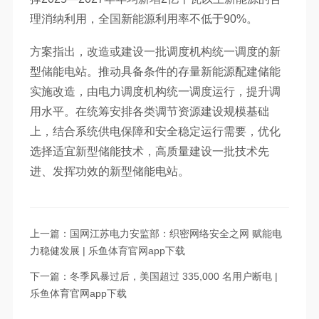
理消纳利用，全国新能源利用率不低于90%。
方案指出，改造或建设一批调度机构统一调度的新
型储能电站。推动具备条件的存量新能源配建储能
实施改造，由电力调度机构统一调度运行，提升调
用水平。在统筹安排各类调节资源建设规模基础
上，结合系统供电保障和安全稳定运行需要，优化
选择适宜新型储能技术，高质量建设一批技术先
进、发挥功效的新型储能电站。
上一篇：国网江苏电力安监部：织密网络安全之网 赋能电
力稳健发展 | 乐鱼体育官网app下载
下一篇：冬季风暴过后，美国超过 335,000 名用户断电 |
乐鱼体育官网app下载