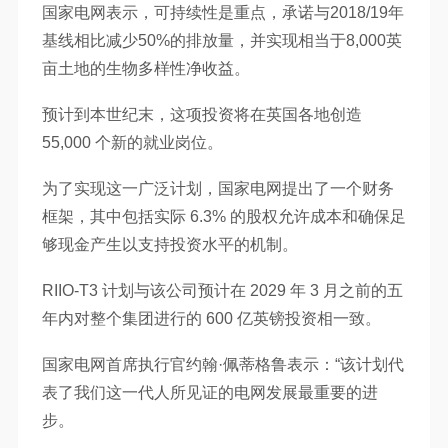
国家电网表示，可持续性是重点，承诺与2018/19年
基线相比减少50%的排放量，并实现相当于8,000英
亩土地的生物多样性净收益。
预计到本世纪末，这项投资将在英国各地创造
55,000 个新的就业岗位。
为了实现这一广泛计划，国家电网提出了一个财务
框架，其中包括实际 6.3% 的股权允许成本和确保足
够现金产生以支持投资水平的机制。
RIIO-T3 计划与该公司预计在 2029 年 3 月之前的五
年内对整个集团进行的 600 亿英镑投资相一致。
国家电网首席执行官约翰·佩蒂格鲁表示：“该计划代
表了我们这一代人所见证的电网发展最重要的进
步。