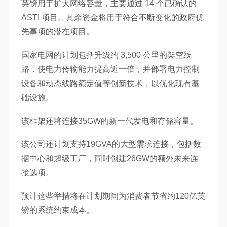
英镑用于扩大网络容量，主要通过 14 个已确认的
ASTI 项目。其余资金将用于符合不断变化的政府优
先事项的潜在项目。
国家电网的计划包括升级约 3,500 公里的架空线
路，使电力传输能力提高近一倍，并部署电力控制
设备和动态线路额定值等创新技术，以优化现有基
础设施。
该框架还将连接35GW的新一代发电和存储容量。
该公司还计划支持19GVA的大型需求连接，包括数
据中心和超级工厂，同时创建26GW的额外未来连
接选项。
预计这些举措将在计划期间为消费者节省约120亿英
镑的系统约束成本。