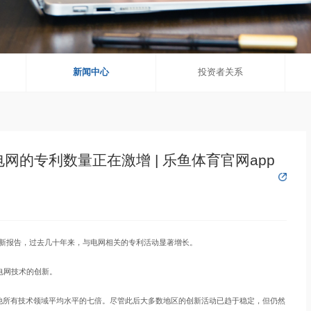
新闻中心
投资者关系
的专利数量正在激增 | 乐鱼体育官网app
 的最新报告，过去几十年来，与电网相关的专利活动显著增长。
能电网技术的创新。
，是其他所有技术领域平均水平的七倍。尽管此后大多数地区的创新活动已趋于稳定，但仍然