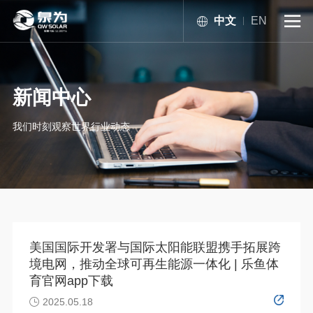
中文
EN

新闻中心
我们时刻观察世界行业动态
美国国际开发署与国际太阳能联盟携手拓展跨
境电网，推动全球可再生能源一体化 | 乐鱼体
育官网app下载
2025.05.18
