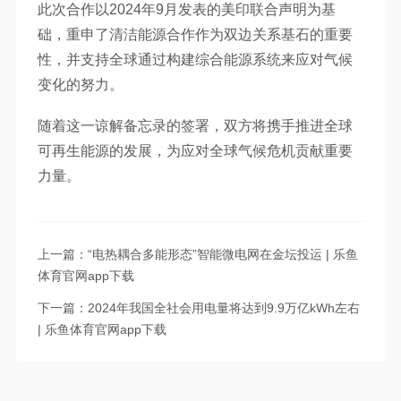
此次合作以2024年9月发表的美印联合声明为基
础，重申了清洁能源合作作为双边关系基石的重要
性，并支持全球通过构建综合能源系统来应对气候
变化的努力。
随着这一谅解备忘录的签署，双方将携手推进全球
可再生能源的发展，为应对全球气候危机贡献重要
力量。
上一篇：“电热耦合多能形态”智能微电网在金坛投运 | 乐鱼
体育官网app下载
下一篇：2024年我国全社会用电量将达到9.9万亿kWh左右
| 乐鱼体育官网app下载