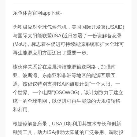
乐鱼体育官网app下载-
为积极应对全球气候危机，美国国际开发署(USAID)
与国际太阳能联盟(ISA)近日签署了一份谅解备忘录
(MoU)，标志着在促进可持续能源系统和扩大全球可
再生能源应用方面迈出了重要一步。
该伙伴关系旨在发展清洁能源输送网络，加强南
亚、波斯湾、东南亚和非洲等地区的能源互联互
通。该倡议特别支持ISA的旗舰计划“一个太阳、一
个世界、一个电网”(OSOWOG)，该计划致力于建立
统一的全球电网，以促进可再生能源的大规模转移
和利用。
根据谅解备忘录，USAID将利用其技术专长和创新
融资工具，助力ISA推动太阳能的广泛采用、调动投