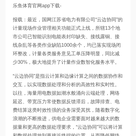
乐鱼体育官网app下载-
报载：最近，国网江苏省电力有限公司“云边协同”的
计量现场作业管理相关功能正式上线，所辖13个地
市公司已智能识别电能表封印缺失、接线露铜、接
线杂乱等各类作业缺陷1000余个，均已落实现场闭
环整改，计量各类服务意见工单压降明显，同比减
少30%，极大地提升了计量作业数智化服务水平。
“云边协同”是指云计算和边缘计算之间的数据协作和
交互，以实现数据处理和分析的高效性和实时性。
以往，海量用电数据如潮水般涌向云端处理，网络
延迟、带宽压力常使数据反馈滞后，故障排查、电
费结算这类时效性强的业务深受其扰，随着数字化
浪潮的不断推进，供电企业需要面对越来越大的数
据量和更高的数据处理要求，“云边协同”可以将计算
和数据处理放到更接近终端的位置，从而降低网络