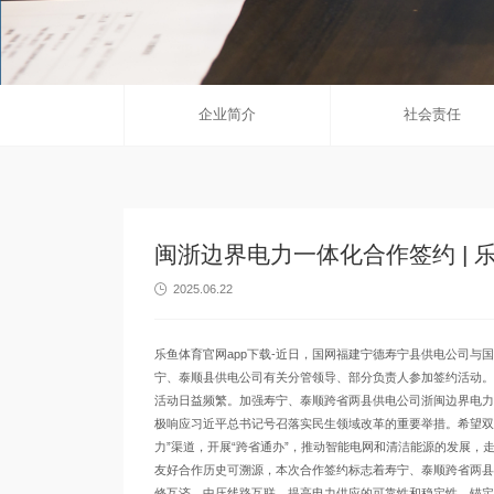
企业简介
社会责任
闽浙边界电力一体化合作签约 | 
2025.06.22

乐鱼体育官网app下载-近日，国网福建宁德寿宁县供电公司
宁、泰顺县供电公司有关分管领导、部分负责人参加签约活动。
活动日益频繁。加强寿宁、泰顺跨省两县供电公司浙闽边界电力
极响应习近平总书记号召落实民生领域改革的重要举措。希望双
力”渠道，开展“跨省通办”，推动智能电网和清洁能源的发展
友好合作历史可溯源，本次合作签约标志着寿宁、泰顺跨省两县
修互济、中压线路互联，提高电力供应的可靠性和稳定性。锚定