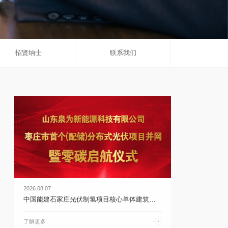
招贤纳士
联系我们
2026.08.07
中国能建石家庄光伏制氢项目核心单体建筑完成封顶 | 乐鱼体育官网app下载
了解更多