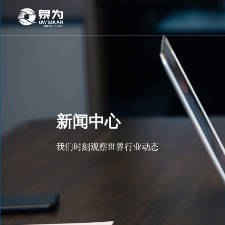
新闻中心
我们时刻观察世界行业动态