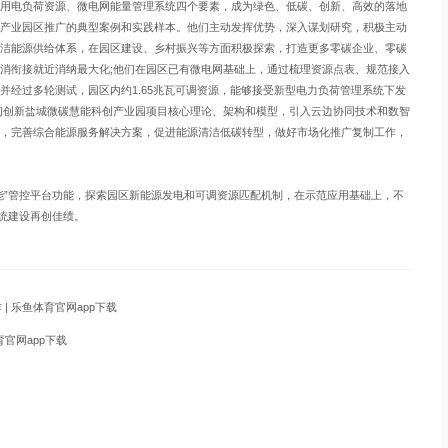
用电负荷资源、微电网能量管理系统四个要素，成为绿色、低碳、创新、高效的落地
产业园区推广的典型案例和实践样本。他们主动发挥优势，深入谋划研究，积极主动
洁能源供给体系，在园区建设、乡村振兴等方面积极探索，打造更多零碳企业、零碳
消衔接就近消纳最大化;他们在园区已有微电网基础上，通过梳理资源点表、规范接入
并经过多轮测试，园区内约1.65兆瓦可调资源，能够接受新型电力负荷管理系统下发
们创新盐城微碳慧能科创产业园项目核心理论、架构和模型，引入云边协同技术和数智
，完善综合能源服务解决方案，促进能源清洁低碳转型，做好市场化推广复制工作，
能”管控平台功能，探索园区新能源发电和可调资源匹配机制，在示范应用基础上，不
系统建设再创佳绩。
| 乐鱼体育官网app下载
官网app下载