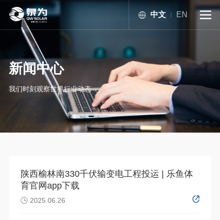
中文
EN

新闻中心
我们时刻观察世界行业动态
陕西榆林南330千伏输变电工程投运 | 乐鱼体
育官网app下载
2025.06.26
