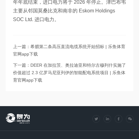
年年底结束，进口电力将于 2026 年停止。津巴布韦
主要从邻国莫桑比克和南非的 Eskom Holdings
SOC Ltd. 进口电力。
上一篇：希腊第二条高压直流电缆系统开始招标 | 乐鱼体育
官网app下载
下一篇：DEER 在加拉茨、奥拉迪亚和特尔古穆列什实施了
价值超过 2.3 亿罗马尼亚列伊的智能配电系统项目 | 乐鱼体
育官网app下载