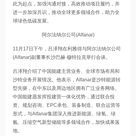
此为起点，加强沟通对接，高效推动项目履约，并
进一步加深共识，推动全球更多领域合作，助力全
球绿色低碳发展。
阿尔法纳尔公司(Alfanar)
11月17日下午，吕泽翔在利雅得与阿尔法纳尔公司
(Alfanar)副董事长沙巴赫·穆特拉克举行会谈。
吕泽翔介绍了中国能建主营业务、全球市场布局和
沙特业务开展情况。他表示，Alfanar是沙特能源转
型先驱，在中东以及周边地区拥有广泛业务网络。
中国能建愿发挥投建营一体化优势，通过联合投
资、规划咨询、EPC承包、装备制造、联合运营等
形式，与Alfanar集团深入推进新能源、绿氢、绿
氨、压缩空气新型储能等多领域合作，加快成果落
地。