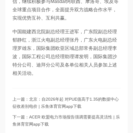
信，继续积极参与Masdar阿联酋、摩洛哥、埃及等
全球重点项目合作，全面提升双方战略合作水平，
实现优势互补、互利共赢。
中国能建西北院副总经理王进军，广东院副总经理
郁静红，浙江火电副总经理张丹，广东火电副总经
理罗雄东，国际集团欧亚区域总部常务副总经理李
波，国际工程公司总经理助理谭发明，国际集团沙
特分公司、迪拜分公司及各单位相关人员参加上述
相关活动。
上一篇：北京：自2026年起 对PUE值高于1.35的数据中心
征收差别电价 | 乐鱼体育官网app下载
下一篇：ACER 欧盟电力市场报告强调需要提高灵活性 | 乐
鱼体育官网app下载