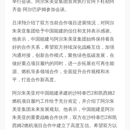
举行会谈。阿尔朱美亚集团首席执行官阿卜杜勒阿
齐兹·阿尔巴萨姆参加会谈。
吕泽翔介绍了双方当前合作项目进展情况，对阿尔
朱美亚集团给予中国能建的信任和支持表示感谢。
他表示，中国能建与阿尔朱美亚集团始终保持着良
好的合作关系，希望双方持续深化战略互信，加强
沟通对接，创新合作模式，聚焦绿色低碳发展，在
做好重点项目履约的同时，进一步拓展在可再生能
源、燃机等多领域合作，全面提升合作规模和水
平，打造合作新高度。
阿尔朱美亚对中国能建承建的沙特泰巴2和凯西姆2
燃机项目履约工作给予充分肯定，并介绍了阿尔朱
美亚集团未来发展规划。他表示，中国能建是阿尔
朱美亚的重要战略合作伙伴，双方在沙特泰巴2和凯
西姆2燃机项目合作中建立了高度互信。希望双方以