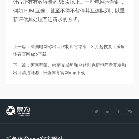
计占所有有效容量的 95% 以上。一些电网运营商，
例如 PJM 互连，甚至不得不暂停其互连队列，以重
新评估其处理互连请求的方式。
上一篇：法国电网称出口限制即将结束，3 月起恢复 | 乐鱼
体育官网app下载
下一篇：阿塞拜疆、哈萨克斯坦和乌兹别克斯坦同意开发和
出口清洁能源 | 乐鱼体育官网app下载