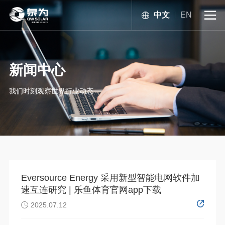
中文
EN

新闻中心
我们时刻观察世界行业动态
Eversource Energy 采用新型智能电网软件加
速互连研究 | 乐鱼体育官网app下载
2025.07.12
