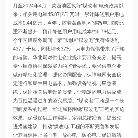
月至2024年4月，蒙西地区执行“煤改电”电价政策以
来，相关用电量45.87亿千瓦时，累计降低用户用电
成本9.44亿元，今年，随着蒙西地区“煤改电”取暖比
重不断提升，预计降低用户用电成本约6.78亿元。
今年迎峰度冬期间，蒙西地区“煤改电”负荷将达到
437万千瓦，同比增长37%，为电力保供带来了严峻
的考验。华北局对供电企业提出要准备充分、提高
专业应急协同保障能力的监管要求，要求供电企业
做好精细化管理，强化协同配合，保障电网安全稳
定运行和民生用电需求，加强设备巡视与应急演
练，保证相关供电设备质量，让稳定的电力供应成
为百姓温暖过冬的坚实后盾。“煤改电”工程是一个长
期而复杂的过程，华北局将围绕“煤改电”工程的实施
效果、保暖保供工作实际，定期总结经验，提出改
进措施建议，推动“煤改电”工程的不断完善和发展，
让老百姓用上省心电、放心电、暖心电，促进清洁