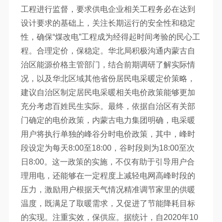
工程进行监督，要求供电企业相关工程务必在达到
设计要求的基础上，关注长期运行的安全性和稳定
性，确保“煤改电”工程成为经得起时间考验的民心工
程。合理定价，保稳定。华北局积极沟通内蒙古自
治区能源价格主管部门，结合前期调研了解实际情
况，以及华北区域其他省份居民电采暖定价策略，
建议自治区制定居民电采暖相关电价政策能够更加
充分考虑百姓民生实际。最终，依据自治区有关部
门确定的电价政策，内蒙古电力集团明确，电采暖
用户将执行单独的峰谷分时电价政策，其中，峰时
段设定为每天8:00至18:00，谷时段则为18:00至次
日8:00。这一政策的实施，不仅有助于引导用户合
理用电，还能够在一定程度上减轻电网高峰时段的
压力，激励用户根据天气情况精准调节家里的供暖
温度，既满足了取暖需求，又促进了节能降耗目标
的实现。注重实效，保供应。据统计，自2020年10