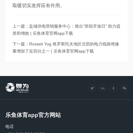
取暖切实发挥应有作用。
上一篇：盐城供电营销服务中心：推出“班组开放日” 助力提
质和增效 | 乐鱼体育官网app下载
下一篇：Rosseti Yug 将罗斯托夫地区北部的电力线路维修
量增加了近四分之一 | 乐鱼体育官网app下载
乐鱼体育app官方网站
电话