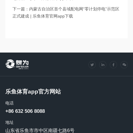
下一篇：内蒙古自治区首个县域配电网“零计划停电”示范区
正式建成 | 乐鱼体育官网app下载
乐鱼体育app官方网站
电话
+86 632 506 8088
地址
山东省乐鱼市市中区南疆七路6号