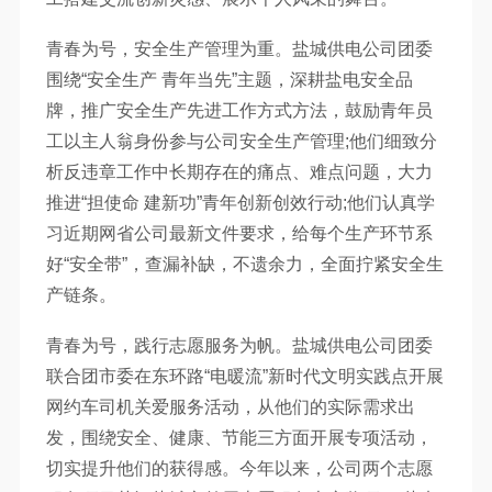
青春为号，安全生产管理为重。盐城供电公司团委
围绕“安全生产 青年当先”主题，深耕盐电安全品
牌，推广安全生产先进工作方式方法，鼓励青年员
工以主人翁身份参与公司安全生产管理;他们细致分
析反违章工作中长期存在的痛点、难点问题，大力
推进“担使命 建新功”青年创新创效行动;他们认真学
习近期网省公司最新文件要求，给每个生产环节系
好“安全带”，查漏补缺，不遗余力，全面拧紧安全生
产链条。
青春为号，践行志愿服务为帆。盐城供电公司团委
联合团市委在东环路“电暖流”新时代文明实践点开展
网约车司机关爱服务活动，从他们的实际需求出
发，围绕安全、健康、节能三方面开展专项活动，
切实提升他们的获得感。今年以来，公司两个志愿