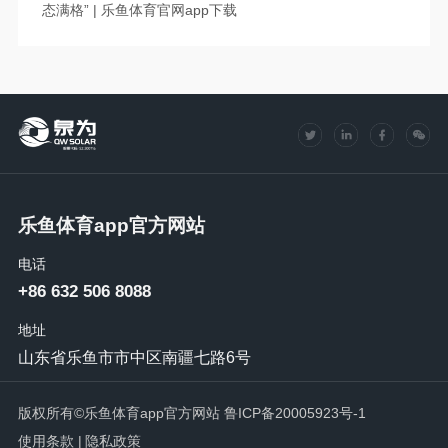
态满格” | 乐鱼体育官网app下载
乐鱼体育app官方网站
电话
+86 632 506 8088
地址
山东省乐鱼市市中区南疆七路6号
版权所有©乐鱼体育app官方网站
鲁ICP备20005923号-1
使用条款
|
隐私政策