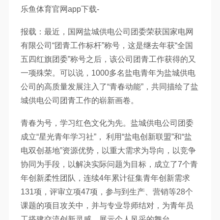
乐鱼体育官网app下载-
报载：最近，国网盐城供电公司团委荣获国家电网
有限公司“团青工作标杆”称号，这是继去年获“全国
五四红旗团委”称号之后，该公司团青工作获得的又
一项殊荣。可以说，1000多名盐电青年为盐城供电
公司的高质量发展注入了“青春动能”，共同描绘了盐
城供电公司团青工作的崭新画卷。
青春为号，学习红色文化为先。盐城供电公司团委
成立“星光青年学习社”， 利用“盐电创新联盟”和“盐
电双创基地”资源优势，以重大需求为导向，以竞争
协同为手段，以解决实际问题为目标，成立了7个青
年创新柔性团队，连续4年累计征集青年创新需求
131项，评审立项47项，参与到生产、营销等28个
课题的项目攻关中，并与专业导师结对，为青年员
工搭建交流创新灵感、展示个人风采的舞台。