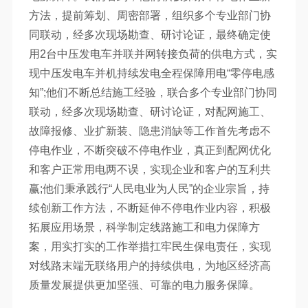
方法，提前筹划、周密部署，组织多个专业部门协
同联动，经多次现场勘查、研讨论证，最终确定使
用2台中压发电车并联并网转接负荷的供电方式，实
现中压发电车并机持续发电全程保障用电“零停电感
知”;他们不断总结施工经验，联合多个专业部门协同
联动，经多次现场勘查、研讨论证，对配网施工、
故障报修、业扩新装、隐患消缺等工作首先考虑不
停电作业，不断突破不停电作业，真正到配网优化
和客户正常用电两不误，实现企业和客户的互利共
赢;他们秉承践行“人民电业为人民”的企业宗旨，持
续创新工作方法，不断延伸不停电作业内容，积极
拓展应用场景，科学制定线路施工和电力保障方
案，用实打实的工作举措扛牢民生保电责任，实现
对线路末端无联络用户的持续供电，为地区经济高
质量发展提供更加坚强、可靠的电力服务保障。