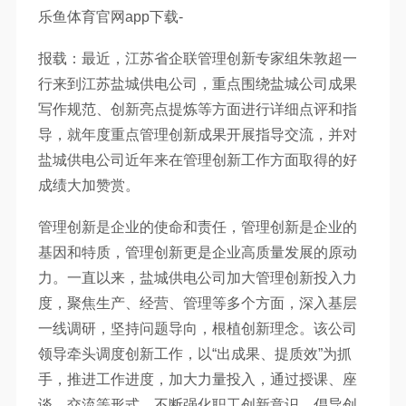
乐鱼体育官网app下载-
报载：最近，江苏省企联管理创新专家组朱敦超一
行来到江苏盐城供电公司，重点围绕盐城公司成果
写作规范、创新亮点提炼等方面进行详细点评和指
导，就年度重点管理创新成果开展指导交流，并对
盐城供电公司近年来在管理创新工作方面取得的好
成绩大加赞赏。
管理创新是企业的使命和责任，管理创新是企业的
基因和特质，管理创新更是企业高质量发展的原动
力。一直以来，盐城供电公司加大管理创新投入力
度，聚焦生产、经营、管理等多个方面，深入基层
一线调研，坚持问题导向，根植创新理念。该公司
领导牵头调度创新工作，以“出成果、提质效”为抓
手，推进工作进度，加大力量投入，通过授课、座
谈、交流等形式，不断强化职工创新意识，倡导创