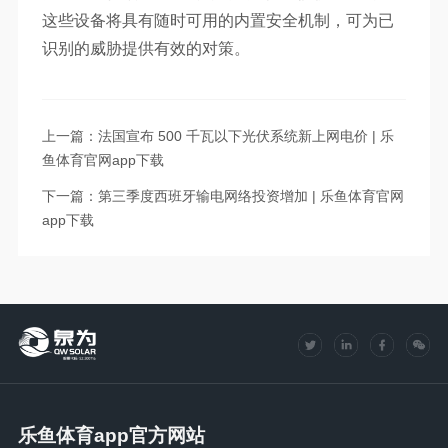
这些设备将具有随时可用的内置安全机制，可为已
识别的威胁提供有效的对策。
上一篇：法国宣布 500 千瓦以下光伏系统新上网电价 | 乐
鱼体育官网app下载
下一篇：第三季度西班牙输电网络投资增加 | 乐鱼体育官网
app下载
乐鱼体育app官方网站