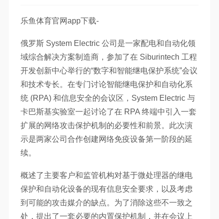
乐鱼体育官网app下载-
俄罗斯 System Electric 公司是一家配电和自动化领
域综合解决方案制造商，参加了在 Siburintech 工程
开发创新中心举行的“数字和智能继电保护系统”会议
和技术专长。在专门讨论智能继电保护和自动化系
统 (RPA) 和信息安全的会议区，System Electric 与
卡巴斯基实验室一起讨论了在 RPA 终端中引入一套
扩展的网络攻击保护机制的必要性和前景。此次演
示是两家公司合作创建网络免疫设备第一阶段的延
续。
概述了主要客户和监管机构对基于微处理器的继电
保护和自动化设备的现有信息安全要求，以及考虑
到可能的攻击媒介的缺点。为了消除这些不一致之
处，提出了一套必要的内置保护机制，并在会议上