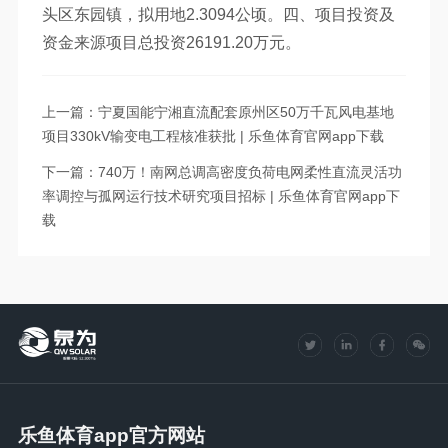
头区东园镇，拟用地2.3094公顷。四、项目投资及
资金来源项目总投资26191.20万元。
上一篇：宁夏国能宁湘直流配套原州区50万千瓦风电基地
项目330kV输变电工程核准获批 | 乐鱼体育官网app下载
下一篇：740万！南网总调高密度负荷电网柔性直流灵活功
率调控与孤网运行技术研究项目招标 | 乐鱼体育官网app下
载
乐鱼体育app官方网站