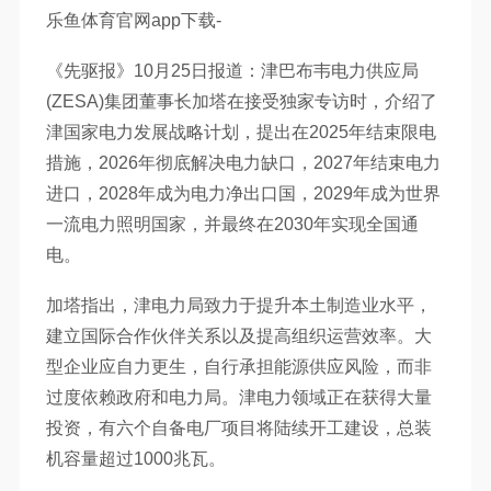
乐鱼体育官网app下载-
《先驱报》10月25日报道：津巴布韦电力供应局
(ZESA)集团董事长加塔在接受独家专访时，介绍了
津国家电力发展战略计划，提出在2025年结束限电
措施，2026年彻底解决电力缺口，2027年结束电力
进口，2028年成为电力净出口国，2029年成为世界
一流电力照明国家，并最终在2030年实现全国通
电。
加塔指出，津电力局致力于提升本土制造业水平，
建立国际合作伙伴关系以及提高组织运营效率。大
型企业应自力更生，自行承担能源供应风险，而非
过度依赖政府和电力局。津电力领域正在获得大量
投资，有六个自备电厂项目将陆续开工建设，总装
机容量超过1000兆瓦。