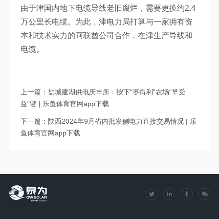
由于津国内地下电缆导线老旧腐烂，需要更换约2.4
万公里长电缆。为此，津电力局打算与一家拥有资
本和技术实力的阿联酋公司合作，在津生产导线和
电缆。
上一篇：盐城建湖供电庆丰所：按下“枣得利”农场“早受
益”键 | 乐鱼体育官网app下载
下一篇：陕西2024年9月省内批发侧电力直接交易情况 | 乐
鱼体育官网app下载