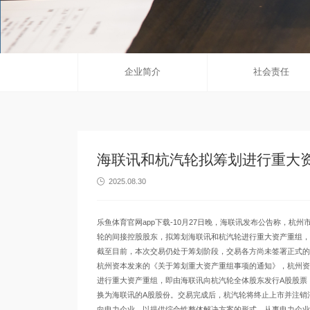
企业简介
社会责任
海联讯和杭汽轮拟筹划进行重大资产
2025.08.30

乐鱼体育官网app下载-10月27日晚，海联讯发布公告称，杭
轮的间接控股股东，拟筹划海联讯和杭汽轮进行重大资产重组，公
截至目前，本次交易仍处于筹划阶段，交易各方尚未签署正式的
杭州资本发来的《关于筹划重大资产重组事项的通知》，杭州资
进行重大资产重组，即由海联讯向杭汽轮全体股东发行A股股票
换为海联讯的A股股份。交易完成后，杭汽轮将终止上市并注销
向电力企业，以提供综合性整体解决方案的形式，从事电力企业