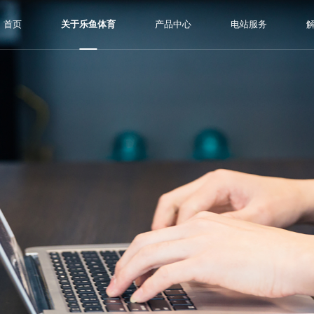
首页
关于乐鱼体育
产品中心
电站服务