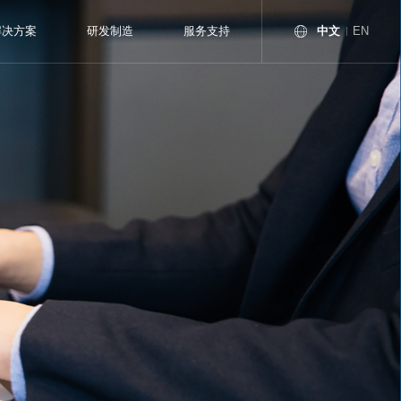
中文
解决方案
研发制造
服务支持
EN