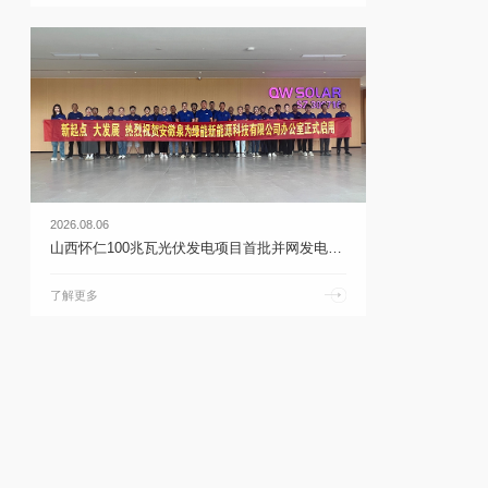
2026.08.06
山西怀仁100兆瓦光伏发电项目首批并网发电 | 乐鱼体育官网app下载
了解更多