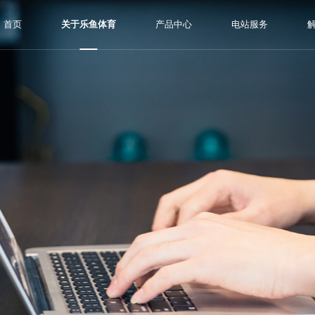
首页
关于乐鱼体育
产品中心
电站服务