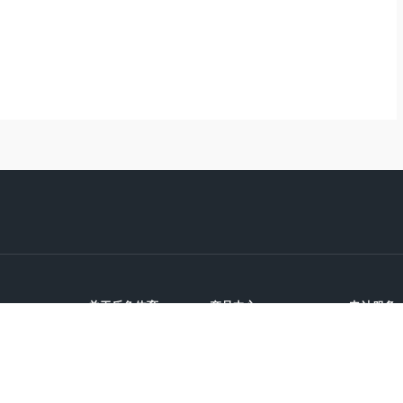
关于乐鱼体育
产品中心
电站服务
企业简介
泉耀HJT组件
项目开发
社会责任
泉系列高效PERC组件
项目融资
新闻中心
泉系列高效电池片
项目设计