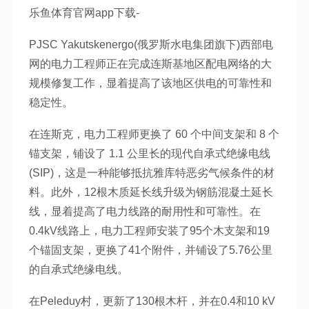
乐鱼体育官网app下载-
PJSC Yakutskenergo(俄罗斯水电集团旗下)西部电
网的电力工程师正在完成连斯基地区配电网络的大
规模修复工作，显着提高了该地区供电的可靠性和
稳定性。
在连斯克，电力工程师更换了 60 个中间支架和 8 个
锚支架，铺设了 1.1 公里长的现代自承式绝缘电线
(SIP)，这是一种能够抵抗雅库特恶劣气候条件的材
料。此外，12根木质延长线升级为钢筋混凝土延长
线，显着提高了电力线路的耐用性和可靠性。在
0.4kV线路上，电力工程师安装了95个木支架和19
个锚固支架，更换了41个附件，并铺设了5.76公里
的自承式绝缘电线。
在Peleduy村，更新了130根木杆，并在0.4和10 kV