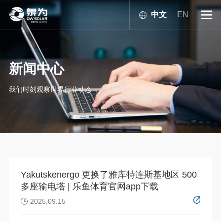
中文
EN

新闻中心
我们时刻观察世界行业动态
Yakutskenergo 更换了雅库特连斯基地区 500
多座输电塔 | 乐鱼体育官网app下载
2025.09.15
