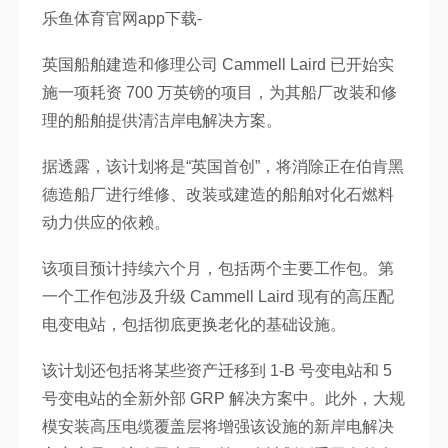
乐鱼体育官网app下载-
英国船舶建造和修理公司 Cammell Laird 已开始实
施一项耗资 700 万英镑的项目，为其船厂改装和修
理的船舶提供清洁岸电解决方案。
据透露，该计划将是“英国首创”，将消除正在伯肯黑
德造船厂进行维修、改装或建造的船舶对化石燃料
动力供应的依赖。
该项目预计持续六个月，包括两个主要工作包。第
一个工作包涉及升级 Cammell Laird 现有的高压配
电变电站，包括彻底更换老化的基础设施。
该计划还包括将某些资产迁移到 1-B 号变电站和 5
号变电站的全新外部 GRP 解决方案中。此外，大规
模安装高压电缆覆盖层将增强该设施的新岸电解决