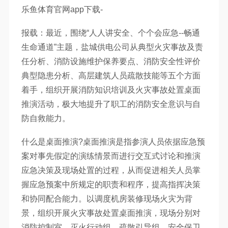
乐鱼体育官网app下载-
报载：最近，围绕“人人讲安全、个个会应急--畅通
生命通道”主题，盐城供电公司从典型火灾事故及责
任分析、消防设施维护保养要点、消防安全性评价
典型隐患分析、高层建筑人员疏散技能等五个方面
着手，组织开展消防知识培训及火灾事故处置桌面
推演活动，极大地提升了职工的消防安全意识与自
防自救能力。
什么是桌面推演?桌面推演是指参演人员依据应急预
案对事先假定的演练情景而进行交互式讨论和推演
应急决策及现场处置的过程，从而促进相关人员掌
握应急预案中所规定的职责和程序，提高指挥决策
和协同配合能力。以调度机房装修现场火灾为背
景，组织开展火灾事故处置桌面推演，现场分别对
消防控制室、灭火行动组、疏散引导组、安全保卫