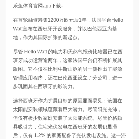
乐鱼体育官网app下载-
在首轮融资筹集1200万欧元后1年，法国平台Hello
Watt宣布在西班牙开设服务，并以巴伦西亚为基
地，作为其国际扩张的新起点。
尽管 Hello Watt 的电力和天然气报价比较器已在西
班牙成功运营逾两年，这家法国平台仍不断扩展其
版图。它不仅在比利牛斯山脉的另一侧推出了能源
管理应用程序，还在巴伦西亚设立了分公司，进一
步巩固其在西班牙的影响力。
选择西班牙作为扩展目标的原因显而易见：该国在
太阳能安装领域蕴藏着巨大潜力。尽管阳光充沛，
但仅有极少数家庭安装了太阳能系统。尽管价格颇
具吸引力，住宅光伏发电在西班牙的发展仍显滞
后，仅有 1.2% 的家庭配备了光伏发电设施。这一滞