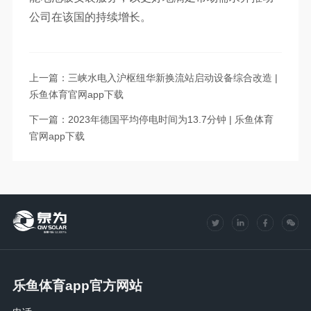
公司在该国的持续增长。
上一篇：三峡水电入沪枢纽华新换流站启动设备综合改造 |
乐鱼体育官网app下载
下一篇：2023年德国平均停电时间为13.7分钟 | 乐鱼体育
官网app下载
乐鱼体育app官方网站