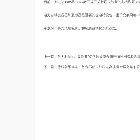
目前，变电站10kV和35kV敞开式开关柜已安装新的电力和开关
电力自耦变压器和互感器是重要的变电站设备，用于变换网络中
年底前，将完成继电保护和应急自动化系统改造。
上一篇：意大利Mase 拨款 5.07 亿欧盟资金用于加强网络和恢复
下一篇：盐城射阳供电：坚定不移走好绿电高质量发展之路 | 乐