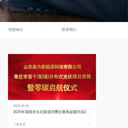
招贤纳士
联系我们
2026.08.06
2025年我国非化石能源消费比重将超额完成20%的目标任务 | 乐鱼体育官网app下载
了解更多