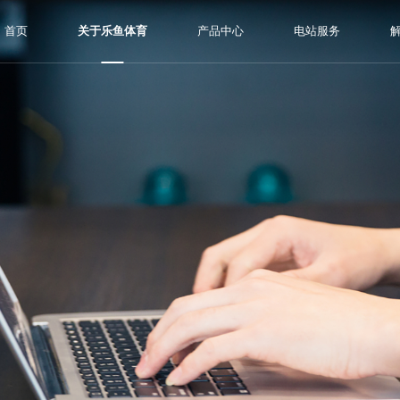
首页
关于乐鱼体育
产品中心
电站服务