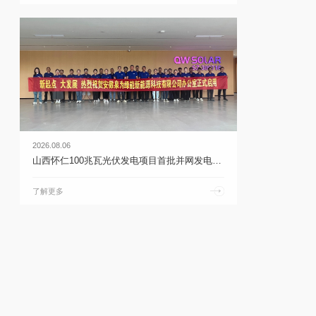
2026.08.06
山西怀仁100兆瓦光伏发电项目首批并网发电 | 乐鱼体育官网app下载
了解更多