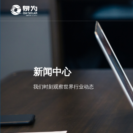
新闻中心
我们时刻观察世界行业动态