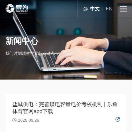
中文
EN

新闻中心
我们时刻观察世界行业动态
盐城供电：完善煤电容量电价考校机制 | 乐鱼
体育官网app下载
2025.09.26
