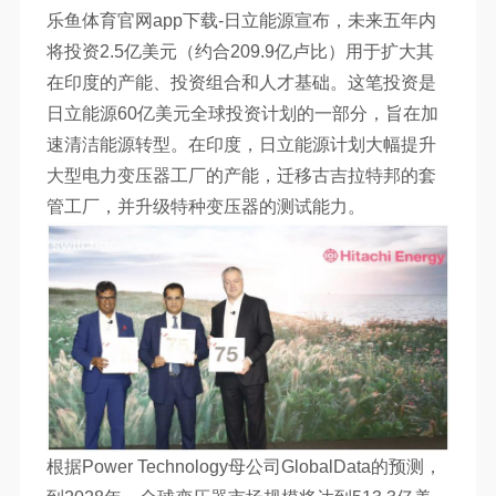
乐鱼体育官网app下载-日立能源宣布，未来五年内
将投资2.5亿美元（约合209.9亿卢比）用于扩大其
在印度的产能、投资组合和人才基础。这笔投资是
日立能源60亿美元全球投资计划的一部分，旨在加
速清洁能源转型。在印度，日立能源计划大幅提升
大型电力变压器工厂的产能，迁移古吉拉特邦的套
管工厂，并升级特种变压器的测试能力。
根据Power Technology母公司GlobalData的预测，