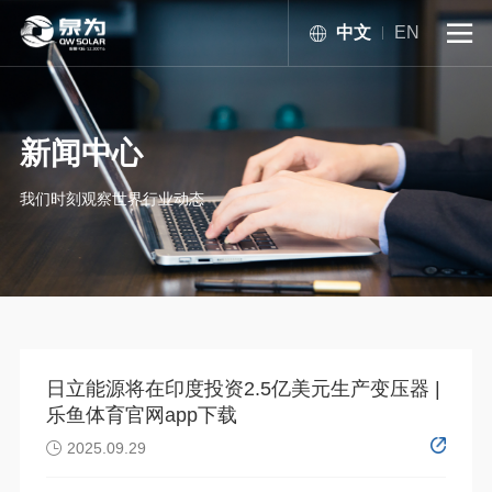
中文
EN

新闻中心
我们时刻观察世界行业动态
日立能源将在印度投资2.5亿美元生产变压器 |
乐鱼体育官网app下载
2025.09.29
