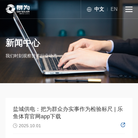
中文
EN

新闻中心
我们时刻观察世界行业动态
盐城供电：把为群众办实事作为检验标尺 | 乐
鱼体育官网app下载
2025.10.01
