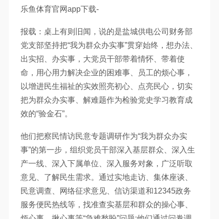
乐鱼体育官网app下载-
报载：桌上有则旧闻，说的是盐城供电公司财务部
党支部坚持把“我为群众办实事”贯穿始终，想办法、
出实招、办实事，大党员干部带着情怀、带着使
命，用心用力解决企业的困难事、员工的烦心事，
以增进民生福祉的实效照亮初心、点亮民心，切实
把为群众办实事、解难题作为检验党史学习教育成
效的“验金石”。
他们把察民情访民意专题调研作为“我为群众办实
事”的第一步，组织党员干部深入基层群众、深入生
产一线、深入下属单位、深入服务对象，广泛听取
意见、了解民生需求。通过实地走访、集体座谈、
民意调查、网络征求意见、信访渠道和12345政务
服务便民热线等，找准查实基层和群众的操心事、
烦心事、揪心事等“急难愁盼”问题;他们通过问卷调