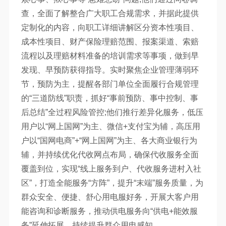
查，全面了解整合广大职工合规需求，并据此提供
定制化的内容，向职工详细讲解区分资本性项目、
成本性项目、财产保险理赔范围、报案渠道、索赔
流程以及理赔材料准备的培训需求等事项，做到早
发现、早预防获得指导。实时聚焦企业管理薄弱环
节，预防为主，提醒各部门单位全面履行合规管理
的“三道防线”职责，抓好“事前预防、事中控制、事
后总结”全过程风险管控;他们推行差异化服务，低压
用户以“网上国网”为主、微信+支付宝为辅，高压用
户以“国网电商”+“网上国网”为主、各大商业银行为
辅，并持续优化代收网点布局，确保代收服务全面
覆盖到位，实现“线上服务到户、代收服务进村入社
区”，打造全能服务“方阵”，提升“末端”服务质量，为
群众安全、便捷、舒心用电服好务，开展大客户用
能咨询和诊断服务，推动供电服务向“供电+能效服
务”延伸拓展，持续提升群众用电感知。