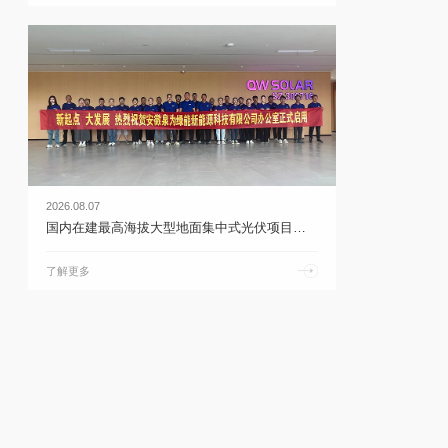
2026.08.07
国内在建最高海拔大型地面集中式光伏项目首次并网 | 乐鱼体育官网app下载
了解更多