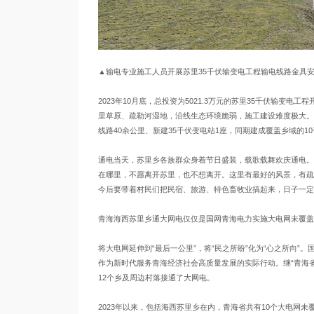
▲输电专业施工人员开展苏里35千伏输变电工程输电线路金具安
2023年10月底，总投资为5021.3万元的苏里35千伏输
里草原、疏勒河湿地，沿线生态环境脆弱，施工建设难度极大。工
线路40余公里、新建35千伏变电站1座，同期建成覆盖乡域的
通电当天，苏里乡各族群众身着节日盛装，载歌载舞欢庆通电。
在哪里，不愿离开苏里，也不想离开。这里有最好的风景，有疏
今后要带着村民们把民宿、旅游、特色畜牧业搞起来，日子一定
青海海西苏里乡通大网电仅仅是国网青海电力实施大电网未覆盖
将大电网延伸到“最后一公里”，将“民之所盼”化为“心之所向
作为新时代服务青海经济社会高质量发展的实际行动。继“青海省
12个乡及周边村落接通了大网电。
2023年以来，包括海西苏里乡在内，青海省共有10个大电网