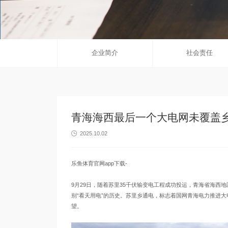
企业简介
社会责任
青海海西最后一个大电网未覆盖乡通
2025.10.02

乐鱼体育官网app下载-
9月29日，随着苏里35千伏输变电工程成功投运，青海省海西地
别“看天用电”的历史。苏里乡通电，标志着国网青海电力推进大
望。