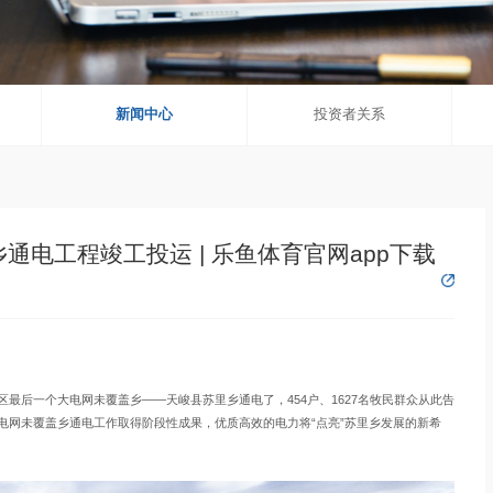
新闻中心
投资者关系
电工程竣工投运 | 乐鱼体育官网app下载
区最后一个大电网未覆盖乡——天峻县苏里乡通电了，454户、1627名牧民群众从此告
电网未覆盖乡通电工作取得阶段性成果，优质高效的电力将“点亮”苏里乡发展的新希