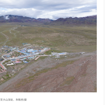
至大山深处。朱毅然/摄