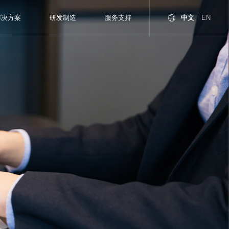
中文
解决方案
研发制造
服务支持
EN