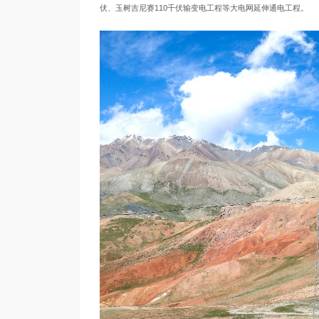
伏、玉树吉尼赛110千伏输变电工程等大电网延伸通电工程。