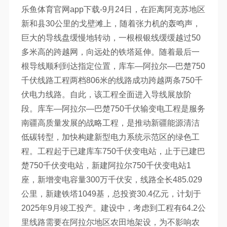
乐鱼体育官网app下载-9月24日，在距离阿克苏地区
新和县30公里的戈壁滩上，随着张力机的轰鸣声，
巨大的导线盘缓慢地转动，一根根银线缓缓越过50
多米高的跨越网，向远处的铁塔延伸。随着最后一
根导线顺利到达指定位置，库车—阿拉尔—巴楚750
千伏线路工程两档806米的线路成功跨越两条750千
伏电力线路。自此，该工程全面进入导线展放阶
段。库车—阿拉尔—巴楚750千伏输变电工程是服务
南疆高质量发展的战略工程，是推动新疆能源清洁
低碳转型，加快构建新型电力系统示范区的绿色工
程。工程起于已建库车750千伏变电站，止于已建巴
楚750千伏变电站，新建阿拉尔750千伏变电站1
座，新增变电容量300万千伏安，线路全长485.029
公里，新建铁塔1049基，总投资30.4亿元，计划于
2025年9月竣工投产。建设中，考虑到工程有64.2公
里线路需要在阿拉尔地区农田地架设，为不影响农