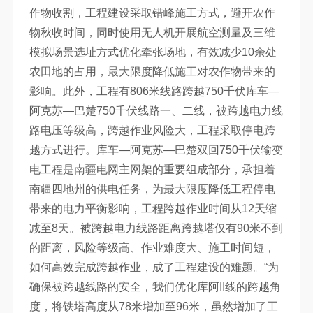
作物收割，工程建设采取错峰施工方式，避开农作
物秋收时间，同时使用无人机开展航空测量及三维
模拟场景选址方式优化牵张场地，有效减少10余处
农田地的占用，最大限度降低施工对农作物带来的
影响。此外，工程有806米线路跨越750千伏库车—
阿克苏—巴楚750千伏线路一、二线，被跨越电力线
路电压等级高，跨越作业风险大，工程采取停电跨
越方式进行。库车—阿克苏—巴楚双回750千伏输变
电工程是南疆电网主网架的重要组成部分，承担着
南疆四地州的供电任务，为最大限度降低工程停电
带来的电力平衡影响，工程跨越作业时间从12天缩
减至8天。被跨越电力线路距离跨越塔仅有90米不到
的距离，风险等级高、作业难度大、施工时间短，
如何高效完成跨越作业，成了工程建设的难题。“为
确保被跨越线路的安全，我们优化库阿II线的跨越角
度，将铁塔高度从78米增加至96米，虽然增加了工