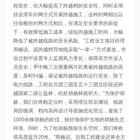
程造价，但大幅提高了跨越档的安全性。同时采用
挂设滑车封网方式开展跨越施工，这种封网相比以
往假横担封网方式相比，在满足安全要求的前提
下，有效降低施工成本，缩短跨越施工时间，大幅
降低了被跨越线路的安全风险。”工程业主项目经理
周楠说。该跨越档导地线采取“一牵一”方式展放，作
业过程中设置专人监测风力变化，保障高空作业人
员安全，早中晚三次测量网片距离被跨越线路的高
度，及时纠偏，保证被跨越线路的运行安全。除了
电力线路，工程在兵团三团至五十三团北区段还跨
越国家二级公益林，此处胡杨林面积大。“为保护胡
杨，我们在终勘定位时，采用塔位前后挪动、线路
局部微调、档内高跨设计等措施优化塔位，避免了
1000余株胡杨的砍伐，较好地保护当地的胡杨生态
环境。同时，为了给胡杨预留生长空间，我们将铁
塔高度提升20米。”周楠说。后期工程建设还将全方