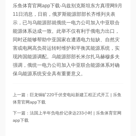
乐鱼体育官网app下载-乌兹别克斯坦东方真理网9月
11日消息，日前，俄罗斯能源部部长齐维列夫表
示，已与乌能源部就俄统一电力公司加入中亚联合
能源体系达成一致。此举不仅有利于俄电力出口，
同时还能够帮助中亚国家在遭遇电力短缺、自然灾
害或电网高负荷运转时维护和平衡其能源系统，实
现跨国能源调配。乌能源部部长米尔扎马赫穆多夫
强调，俄统一电力公司加入中亚联合能源体系对确
保乌能源系统安全具有重要意义。
上一篇：巨龙铜矿220千伏变电站新建工程正式开工 | 乐鱼
体育官网app下载
下一篇：法国上半年负电价记录达233小时 | 乐鱼体育官网
app下载