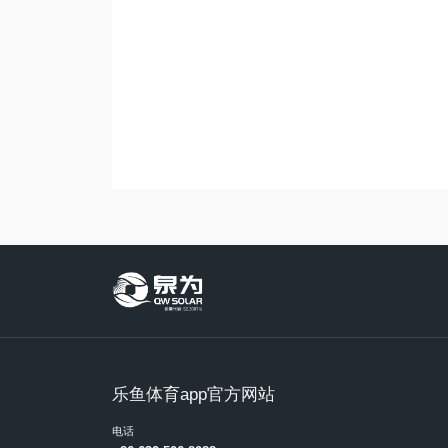
乐鱼体育app官方网站
电话