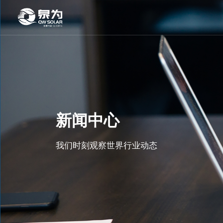
新闻中心
我们时刻观察世界行业动态