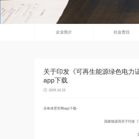
企业简介
社会责任
关于印发《可再生能源绿色电力证
app下载
2025.10.15

乐鱼体育官网app下载-
国家能源局关于印发《可
国能